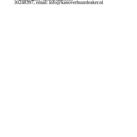
30248397, email: info@kanoverhuurdeaker.nl